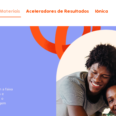
Materiais
Aceleradores de Resultados
Iônica
s
 a faixa
s e
m o
agem