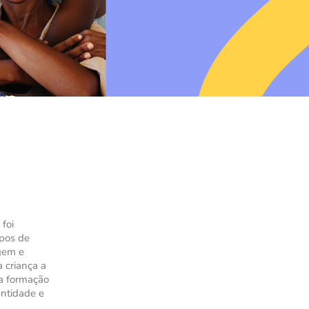
foi
pos de
agem e
 criança a
a formação
entidade e