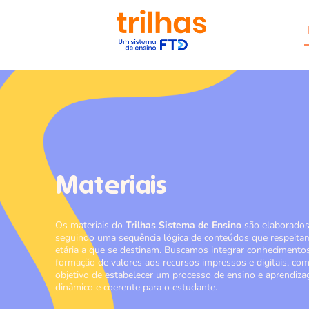
Materiais
Os materiais do
Trilhas Sistema de Ensino
são elaborado
seguindo uma sequência lógica de conteúdos que respeitam
etária a que se destinam. Buscamos integrar conhecimento
formação de valores aos recursos impressos e digitais, co
objetivo de estabelecer um processo de ensino e aprendiz
dinâmico e coerente para o estudante.